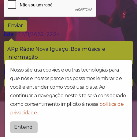
Enviar
Ede
| 22/11/2025 • 22:24
APp Rádio Nova Iguaçu, Boa música e
informação
Nosso site usa cookies e outras tecnologias para
Fabio
| 01/08/2025 • 12:33
que nós e nossos parceiros possamos lembrar de
você e entender como você usa o site. Ao
continuar a navegação neste site será considerado
como consentimento implícito à nossa
política de
UM novo conceito em Web rádio
privacidade
.
Radionovaonda
Entendi
by
BRASCAST