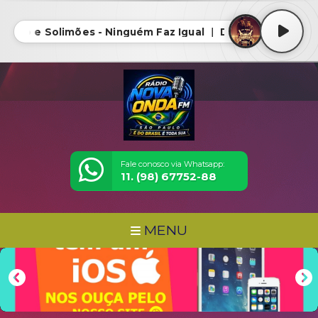
negro e Solimões - Ninguém Faz Igual ｜ DVD A História Co
Fale conosco via Whatsapp:
11. (98) 67752-88
MENU